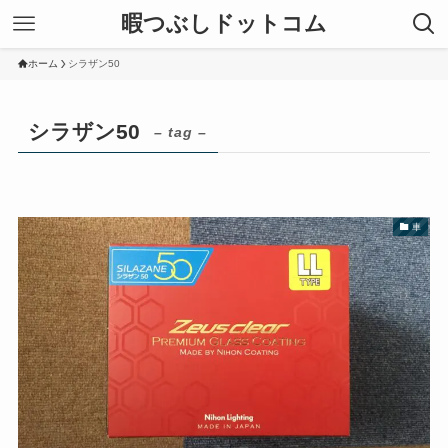
暇つぶしドットコム
ホーム
シラザン50
シラザン50
– tag –
車