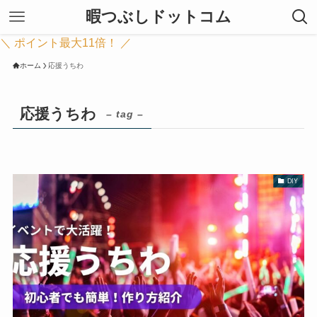
暇つぶしドットコム
＼ ポイント最大11倍！ ／
ホーム
応援うちわ
応援うちわ
– tag –
DIY