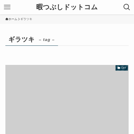
暇つぶしドットコム
ホーム
ギラツキ
ギラツキ
– tag –
DIY