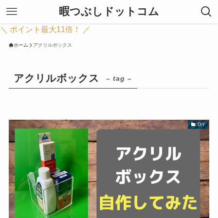
暇つぶしドットコム
＼ ポイント最大11倍！ ／
ホーム
アクリルボックス
アクリルボックス
– tag –
DIY