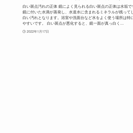
白い斑点汚れの正体 鏡によく見られる白い斑点の正体は水垢で
鏡に付いた水滴が蒸発し、水道水に含まれるミネラルが残って
白い汚れとなります。浴室や洗面台など水をよく使う場所は特
やすいです。 白い斑点が悪化すると、鏡一面が真っ白く...
2022年1月17日