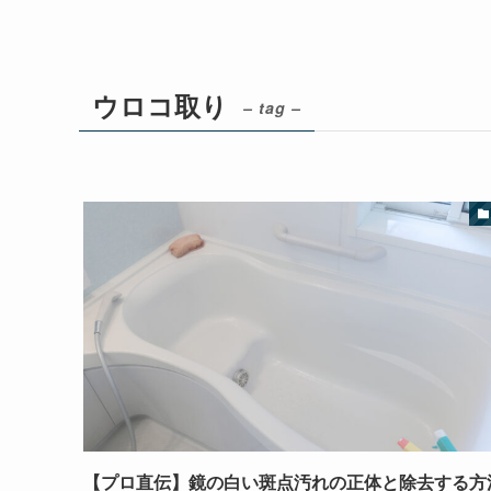
ウロコ取り
– tag –
【プロ直伝】鏡の白い斑点汚れの正体と除去する方