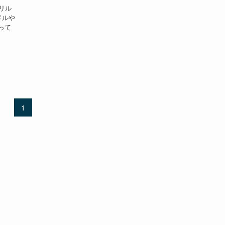
リル
ドルや
って
1