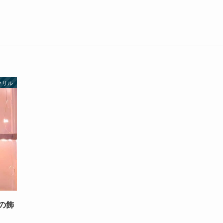
クリル
の飾