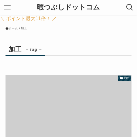
暇つぶしドットコム
＼ ポイント最大11倍！ ／
ホーム
加工
加工
– tag –
DIY