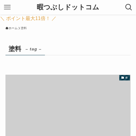
暇つぶしドットコム
＼ ポイント最大11倍！ ／
ホーム
塗料
塗料
– tag –
車