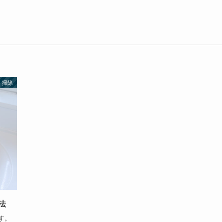
掃除
法
す。