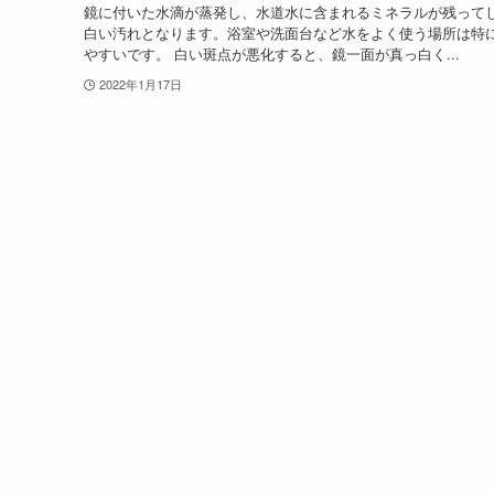
鏡に付いた水滴が蒸発し、水道水に含まれるミネラルが残って
白い汚れとなります。浴室や洗面台など水をよく使う場所は特
やすいです。 白い斑点が悪化すると、鏡一面が真っ白く...
2022年1月17日