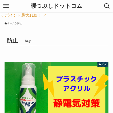
暇つぶしドットコム
＼ ポイント最大11倍！ ／
ホーム
防止
防止
– tag –
DIY