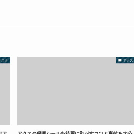
クスタ
アクス
デア
アクスタ保護シールを綺麗に剥がすコツと裏技を大公