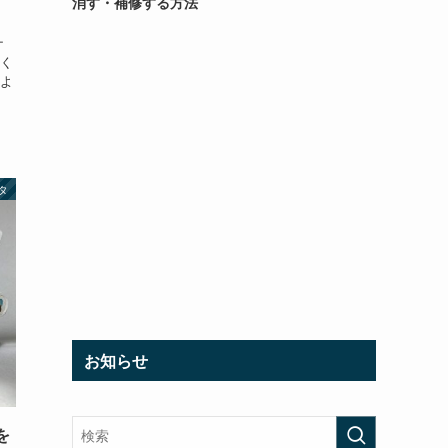
消す・補修する方法
ナ
く
よ
タ
お知らせ
を