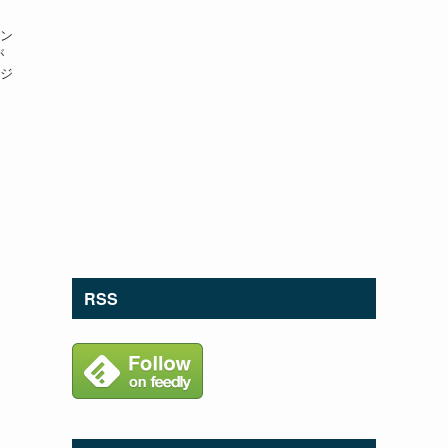
ン
が
ジ
RSS