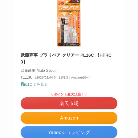
武藤商事 プラリペア クリアー PL16C 【HTRC
3】
武藤商事(Muto Syouji)
¥1,136
（2026/02/04 04:11時点 | Amazon調べ）
口コミを見る
＼ポイント最大11倍！／
楽天市場
Amazon
Yahooショッピング