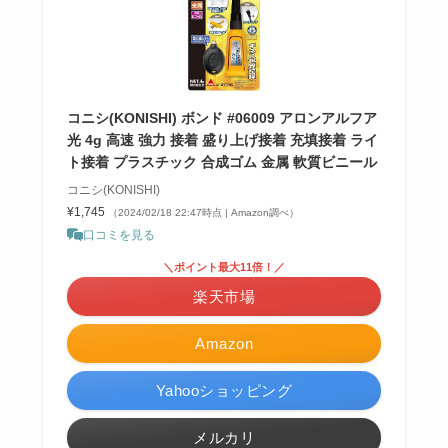
コニシ(KONISHI) ボンド #06009 アロンアルフア
光 4g 高速 強力 接着 盛り上げ接着 充填接着 ライ
ト接着 プラスチック 合成ゴム 金属 軟質ビニール
コニシ(KONISHI)
¥1,745
（2024/02/18 22:47時点 | Amazon調べ）
口コミを見る
＼ポイント最大11倍！／
楽天市場
Amazon
Yahooショッピング
メルカリ