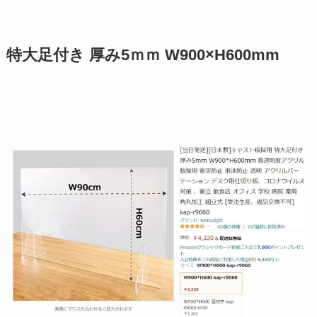
特大足付き 厚み5ｍｍ W900×H600mm